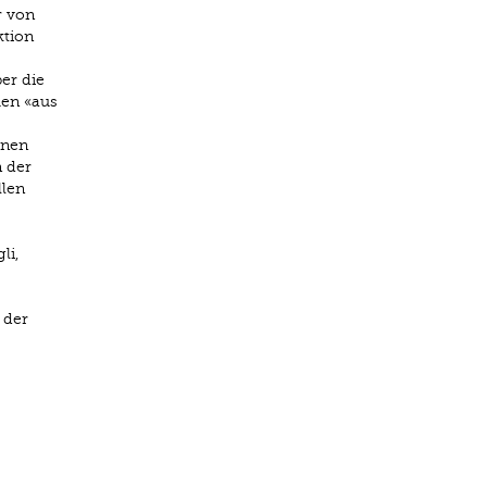
r von
ktion
er die
men «aus
hnen
n der
llen
li,
 der