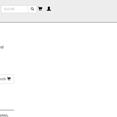
Suchformular
Suche
nd
orb
sten,