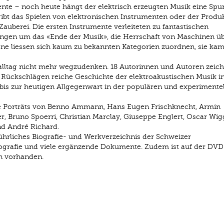
ente – noch heute hängt der elektrisch erzeugten Musik eine Spu
ibt das Spielen von elektronischen Instrumenten oder der Produ
uberei. Die ersten Instrumente verleiteten zu fantastischen
ngen um das «Ende der Musik», die Herrschaft von Maschinen üb
öne liessen sich kaum zu bekannten Kategorien zuordnen, sie ka
alltag nicht mehr wegzudenken. 18 Autorinnen und Autoren zeic
n Rückschlägen reiche Geschichte der elektroakustischen Musik i
bis zur heutigen Allgegenwart in der populären und experimente
ge Porträts von Benno Ammann, Hans Eugen Frischknecht, Armin
, Bruno Spoerri, Christian Marclay, Giuseppe Englert, Oscar Wigg
nd André Richard.
ührliches Biografie- und Werkverzeichnis der Schweizer
liografie und viele ergänzende Dokumente. Zudem ist auf der DVD
en vorhanden.