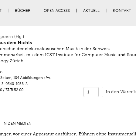
T
BÜCHER
OPEN ACCESS
AKTUELL
KONTAKT
poerri
(Hg.)
aus dem Nichts
chichte der elektroakustischen Musik in der Schweiz
mmenarbeit mit dem ICST Institute for Computer Music and Sou
logy Zürich
n
 Seiten
,
104 Abbildungen s/w.
-3-0340-1038-2
0
/
EUR 52.00
In den Warenk
IN DEN MEDIEN
ngen vor einer Apparatur ausführen, Bühnen ohne Instrumentali