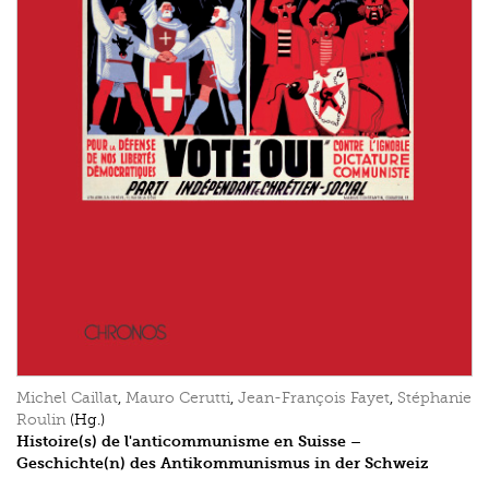
Michel Caillat
,
Mauro Cerutti
,
Jean-François Fayet
,
Stéphanie
Roulin
(Hg.)
Histoire(s) de l'anticommunisme en Suisse –
Geschichte(n) des Antikommunismus in der Schweiz