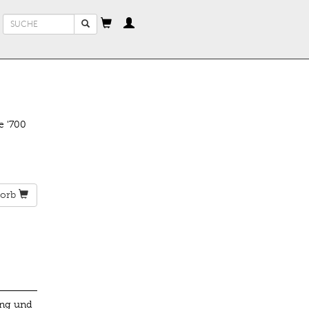
Suchformular
Suche
e '700
orb
ung und