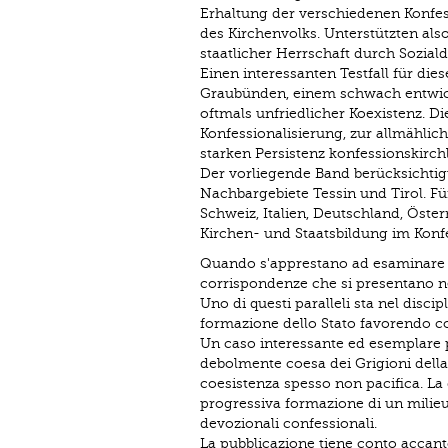
Erhaltung der verschiedenen Konfess
des Kirchenvolks. Unterstützten also
staatlicher Herrschaft durch Soziald
Einen interessanten Testfall für die
Graubünden, einem schwach entwicke
oftmals unfriedlicher Koexistenz. D
Konfessionalisierung, zur allmählich
starken Persistenz konfessionskirc
Der vorliegende Band berücksichtig
Nachbargebiete Tessin und Tirol. F
Schweiz, Italien, Deutschland, Öster
Kirchen- und Staatsbildung im Konfes
Quando s'apprestano ad esaminare la
corrispondenze che si presentano ne
Uno di questi paralleli sta nel disc
formazione dello Stato favorendo con 
Un caso interessante ed esemplare p
debolmente coesa dei Grigioni dell
coesistenza spesso non pacifica. La 
progressiva formazione di un milieu 
devozionali confessionali.
La pubblicazione tiene conto accanto