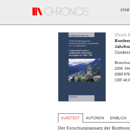
Direkt zum Inhalt
STAR
Ulrich P
Konfess
Jahrhu
Confessi
Broschu
2006.
344
ISBN
978
CHF 48.0
KURZTEXT
AUTOR/IN
EINBLICK
Der Forschungsansatz der Konfession