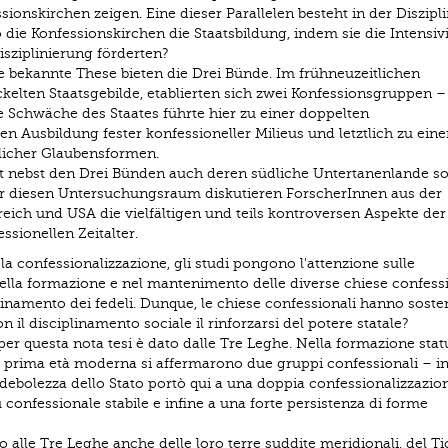
ionskirchen zeigen. Eine dieser Parallelen besteht in der Diszipl
 die Konfessionskirchen die Staatsbildung, indem sie die Intensi
isziplinierung förderten?
se bekannte These bieten die Drei Bünde. Im frühneuzeitlichen
lten Staatsgebilde, etablierten sich zwei Konfessionsgruppen –
ie Schwäche des Staates führte hier zu einer doppelten
en Ausbildung fester konfessioneller Milieus und letztlich zu eine
hlicher Glaubensformen.
t nebst den Drei Bünden auch deren südliche Untertanenlande so
ür diesen Untersuchungsraum diskutieren ForscherInnen aus der
reich und USA die vielfältigen und teils kontroversen Aspekte der
sionellen Zeitalter.
 confessionalizzazione, gli studi pongono l'attenzione sulle
lla formazione e nel mantenimento delle diverse chiese confessi
iplinamento dei fedeli. Dunque, le chiese confessionali hanno soste
il disciplinamento sociale il rinforzarsi del potere statale?
er questa nota tesi è dato dalle Tre Leghe. Nella formazione stat
a prima età moderna si affermarono due gruppi confessionali – i
debolezza dello Stato portò qui a una doppia confessionalizzazion
confessionale stabile e infine a una forte persistenza di forme
 alle Tre Leghe anche delle loro terre suddite meridionali, del Ti