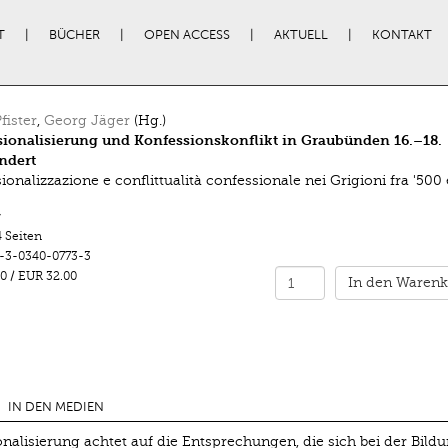
T
BÜCHER
OPEN ACCESS
AKTUELL
KONTAKT
fister
,
Georg Jäger
(Hg.)
ionalisierung und Konfessionskonflikt in Graubünden 16.–18.
ndert
onalizzazione e conflittualità confessionale nei Grigioni fra '500 
r
 Seiten
-3-0340-0773-3
0
/
EUR 32.00
In den Warenk
IN DEN MEDIEN
alisierung achtet auf die Entsprechungen, die sich bei der Bild