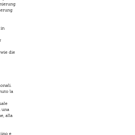
inierung
vierung
 in
r
wie die
onali.
nuto la
uale
n una
e, alla
cino e