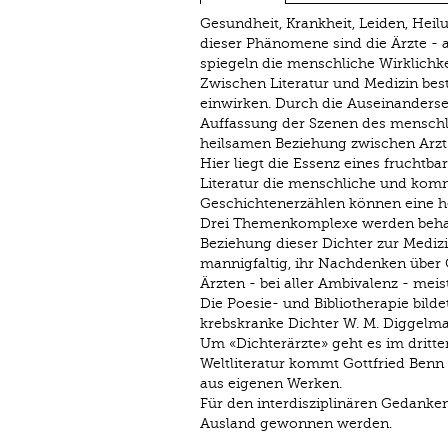
Gesundheit, Krankheit, Leiden, Hei
dieser Phänomene sind die Ärzte - a
spiegeln die menschliche Wirklichke
Zwischen Literatur und Medizin bes
einwirken. Durch die Auseinanderse
Auffassung der Szenen des menschli
heilsamen Beziehung zwischen Arzt 
Hier liegt die Essenz eines fruchtb
Literatur die menschliche und komm
Geschichtenerzählen können eine he
Drei Themenkomplexe werden behand
Beziehung dieser Dichter zur Medizin
mannigfaltig, ihr Nachdenken über G
Ärzten - bei aller Ambivalenz - meis
Die Poesie- und Bibliotherapie bilde
krebskranke Dichter W. M. Diggelma
Um «Dichterärzte» geht es im dritte
Weltliteratur kommt Gottfried Benn
aus eigenen Werken.
Für den interdisziplinären Gedank
Ausland gewonnen werden.