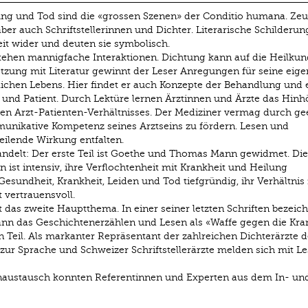
lung und Tod sind die «grossen Szenen» der Conditio humana. Ze
ber auch Schriftstellerinnen und Dichter. Literarische Schilderu
it wider und deuten sie symbolisch.
tehen mannigfache Interaktionen. Dichtung kann auf die Heilkun
tzung mit Literatur gewinnt der Leser Anregungen für seine eige
chen Lebens. Hier findet er auch Konzepte der Behandlung und 
und Patient. Durch Lektüre lernen Ärztinnen und Ärzte das Hinh
aren Arzt-Patienten-Verhältnisses. Der Mediziner vermag durch ge
unikative Kompetenz seines Arztseins zu fördern. Lesen und
ilende Wirkung entfalten.
elt: Der erste Teil ist Goethe und Thomas Mann gewidmet. Die
 ist intensiv, ihre Verflochtenheit mit Krankheit und Heilung
esundheit, Krankheit, Leiden und Tod tiefgründig, ihr Verhältnis
t vertrauensvoll.
t das zweite Hauptthema. In einer seiner letzten Schriften bezeic
nn das Geschichtenerzählen und Lesen als «Waffe gegen die Kran
n Teil. Als markanter Repräsentant der zahlreichen Dichterärzte d
 zur Sprache und Schweizer Schriftstellerärzte melden sich mit L
enaustausch konnten Referentinnen und Experten aus dem In- un