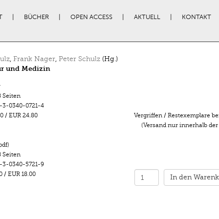
T
BÜCHER
OPEN ACCESS
AKTUELL
KONTAKT
ulz
,
Frank Nager
,
Peter Schulz
(Hg.)
ur und Medizin
r
 Seiten
-3-0340-0721-4
0
/
EUR 24.80
Vergriffen / Restexemplare be
(Versand nur innerhalb der
pdf)
 Seiten
-3-0340-5721-9
0
/
EUR 18.00
In den Warenk