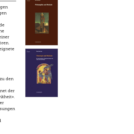
ugen
ngen
de
ne
einer
ören.
eignete
 zu den
hnet der
kheit».
er
esungen
d