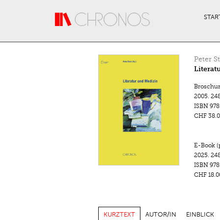
Direkt zum Inhalt
STAR
Peter St
Literat
Broschu
2005.
248
ISBN
978
CHF 38.0
E-Book (
2025.
248
ISBN
978
CHF 18.0
KURZTEXT
AUTOR/IN
EINBLICK