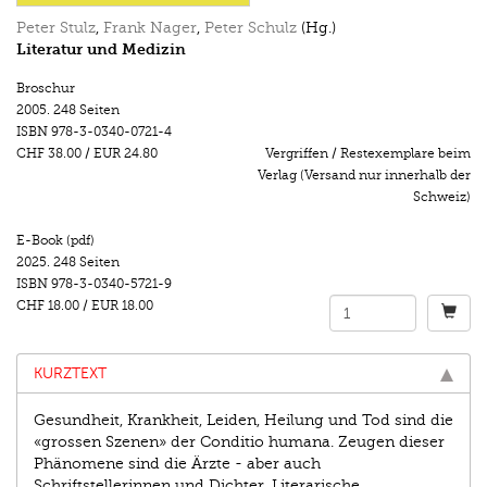
Peter Stulz
,
Frank Nager
,
Peter Schulz
(Hg.)
Literatur und Medizin
Broschur
2005.
248 Seiten
ISBN
978-3-0340-0721-4
CHF 38.00
/
EUR 24.80
Vergriffen / Restexemplare beim
Verlag (Versand nur innerhalb der
Schweiz)
E-Book (pdf)
2025.
248 Seiten
ISBN
978-3-0340-5721-9
CHF 18.00
/
EUR 18.00
KURZTEXT
Gesundheit, Krankheit, Leiden, Heilung und Tod sind die
«grossen Szenen» der Conditio humana. Zeugen dieser
Phänomene sind die Ärzte - aber auch
Schriftstellerinnen und Dichter. Literarische