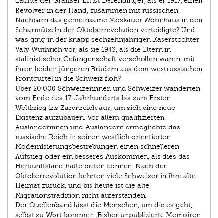
dachte der Grafiker Ernst Derendinger, als er 1917, einen
Revolver in der Hand, zusammen mit russischen
Nachbarn das gemeinsame Moskauer Wohnhaus in den
Scharmützeln der Oktoberrevolution verteidigte? Und
was ging in der knapp sechzehnjährigen Käserstochter
Valy Wüthrich vor, als sie 1943, als die Eltern in
stalinistischer Gefangenschaft verschollen waren, mit
ihren beiden jüngeren Brüdern aus dem westrussischen
Frontgürtel in die Schweiz floh?
Über 20'000 Schweizerinnen und Schweizer wanderten
vom Ende des 17. Jahrhunderts bis zum Ersten
Weltkrieg ins Zarenreich aus, um sich eine neue
Existenz aufzubauen. Vor allem qualifizierten
Ausländerinnen und Ausländern ermöglichte das
russische Reich in seinen westlich orientierten
Modernisierungsbestrebungen einen schnelleren
Aufstieg oder ein besseres Auskommen, als dies das
Herkunftsland hätte bieten können. Nach der
Oktoberrevolution kehrten viele Schweizer in ihre alte
Heimat zurück, und bis heute ist die alte
Migrationstradition nicht auferstanden.
Der Quellenband lässt die Menschen, um die es geht,
selbst zu Wort kommen. Bisher unpublizierte Memoiren,