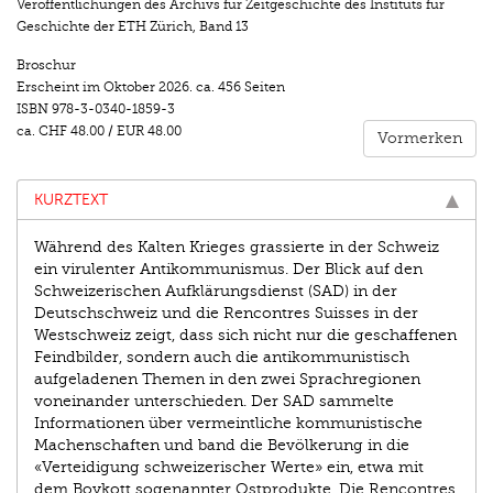
Veröffentlichungen des Archivs für Zeitgeschichte des Instituts für
Geschichte der ETH Zürich
,
Band 13
Broschur
Erscheint im
Oktober 2026
.
ca. 456 Seiten
ISBN
978-3-0340-1859-3
ca.
CHF 48.00
/
EUR 48.00
Vormerken
KURZTEXT
Während des Kalten Krieges grassierte in der Schweiz
ein virulenter Antikommunismus. Der Blick auf den
Schweizerischen Aufklärungsdienst (SAD) in der
Deutschschweiz und die Rencontres Suisses in der
Westschweiz zeigt, dass sich nicht nur die geschaffenen
Feindbilder, sondern auch die antikommunistisch
aufgeladenen Themen in den zwei Sprachregionen
voneinander unterschieden. Der SAD sammelte
Informationen über vermeintliche kommunistische
Machenschaften und band die Bevölkerung in die
«Verteidigung schweizerischer Werte» ein, etwa mit
dem Boykott sogenannter Ostprodukte. Die Rencontres