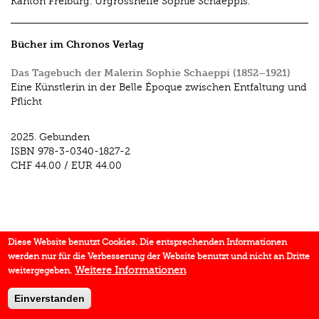
Kanton Freiburg. Urgrossneffe Sophie Schaeppis.
Bücher im Chronos Verlag
Das Tagebuch der Malerin Sophie Schaeppi (1852–1921)
Eine Künstlerin in der Belle Époque zwischen Entfaltung und
Pflicht
2025.
Gebunden
ISBN
978-3-0340-1827-2
CHF 44.00
/
EUR 44.00
Diese Website benutzt Cookies. Die entsprechenden Informationen
werden nur für die Verbesserung der Website benutzt und nicht an Dritte
Weitere Informationen
weitergegeben.
Einverstanden