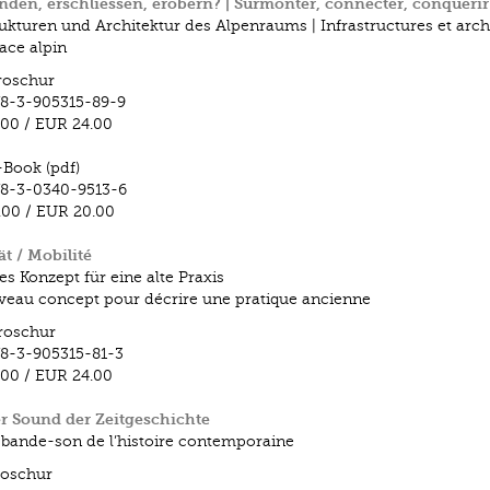
den, erschliessen, erobern? | Surmonter, connecter, conquérir
rukturen und Architektur des Alpenraums | Infrastructures et arch
pace alpin
roschur
8-3-905315-89-9
.00
/
EUR 24.00
-Book (pdf)
8-3-0340-9513-6
.00
/
EUR 20.00
ät / Mobilité
es Konzept für eine alte Praxis
eau concept pour décrire une pratique ancienne
roschur
8-3-905315-81-3
.00
/
EUR 24.00
r Sound der Zeitgeschichte
 bande-son de l’histoire contemporaine
roschur