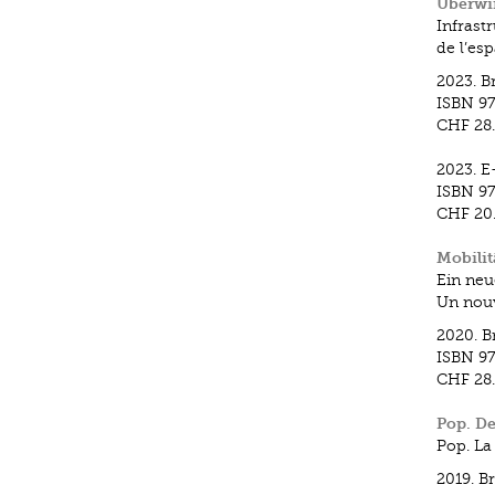
Überwin
Infrast
de l’es
2023.
B
ISBN
97
CHF 28
2023.
E
ISBN
97
CHF 20
Mobilit
Ein neu
Un nouv
2020.
B
ISBN
97
CHF 28
Pop. De
Pop. La
2019.
B