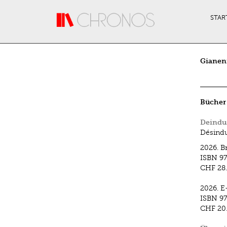
Direkt zum Inhalt
STAR
Gianen
Bücher
Deindus
Désindu
2026.
B
ISBN
97
CHF 28
2026.
E
ISBN
9
CHF 20