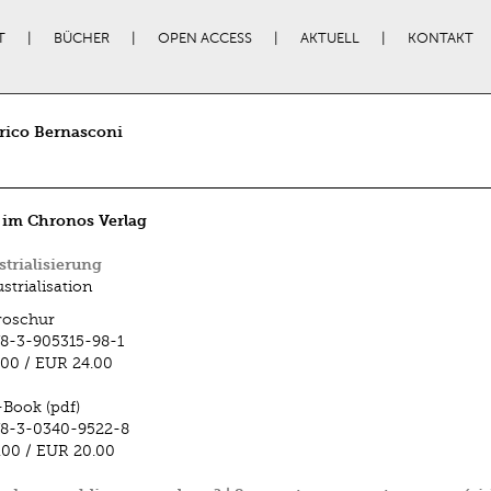
T
BÜCHER
OPEN ACCESS
AKTUELL
KONTAKT
rico Bernasconi
 im Chronos Verlag
trialisierung
strialisation
roschur
8-3-905315-98-1
.00
/
EUR 24.00
-Book (pdf)
78-3-0340-9522-8
.00
/
EUR 20.00