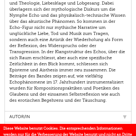
und Theologie, Liebesklage und Lobgesang. Dabei
überlagern sich der mythologische Diskurs um die
Nymphe Echo und das physikalisch-technische Wissen
über das akustische Phänomen. So kommen in der
Echo-Figur nicht nur mythische Narrative um
unglückliche Liebe, Tod und Musik zum Tragen,
sondern auch eine Artistik der Wiederholung als Form
der Reflexion, des Widerspruchs oder der
Transgression. In der Klangstruktur des Echos, über die
sich Raum erschliesst, aber auch eine spezifische
Zeitlichkeit in den Blick kommt, schliessen sich
Episteme und Aisthesis immer neu zusammen. Die
Beiträge des Bandes zeigen auf, wie vielfältig
Echophänomene im 17. Jahrhundert instrumentalisiert
wurden für Kompositionspraktiken und Poeti­ken des
Glaubens und der einsamen Selbstreflexion wie auch
des erotischen Begehrens und der Täuschung.
AUTOR/IN
EINBLICK
Diese Website benutzt Cookies. Die entsprechenden Informationen
werden nur für die Verbesserung der Website benutzt und nicht an Dritte