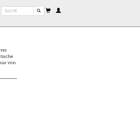
Suchformular
Suche
rrer
stische
mus von