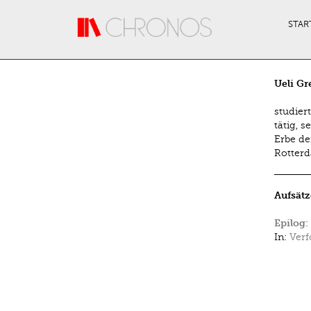
Direkt zum Inhalt
STAR
Ueli G
studier
tätig, s
Erbe de
Rotterd
Aufsätz
Epilog:
In:
Verf