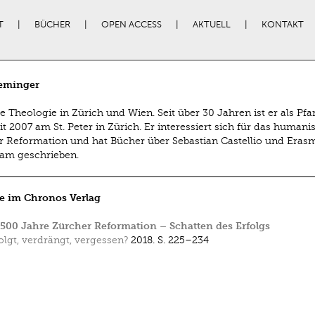
T
BÜCHER
OPEN ACCESS
AKTUELL
KONTAKT
reminger
te Theologie in Zürich und Wien. Seit über 30 Jahren ist er als Pfa
eit 2007 am St. Peter in Zürich. Er interessiert sich für das humani
r Reformation und hat Bücher über Sebastian Castellio und Eras
am geschrieben.
e im Chronos Verlag
 500 Jahre Zürcher Reformation – Schatten des Erfolgs
olgt, verdrängt, vergessen?
2018.
S. 225–234