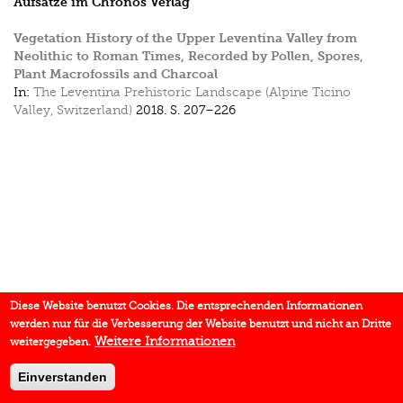
Aufsätze im Chronos Verlag
Vegetation History of the Upper Leventina Valley from
Neolithic to Roman Times, Recorded by Pollen, Spores,
Plant Macrofossils and Charcoal
In:
The Leventina Prehistoric Landscape (Alpine Ticino
Valley, Switzerland)
2018.
S. 207–226
Diese Website benutzt Cookies. Die entsprechenden Informationen
werden nur für die Verbesserung der Website benutzt und nicht an Dritte
Weitere Informationen
weitergegeben.
Einverstanden