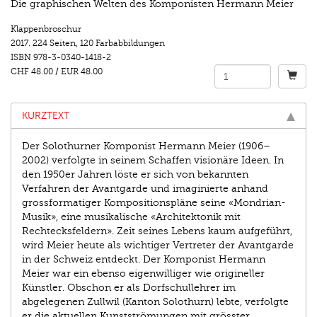
Die graphischen Welten des Komponisten Hermann Meier
Klappenbroschur
2017.
224 Seiten
,
120 Farbabbildungen
ISBN
978-3-0340-1418-2
CHF 48.00
/
EUR 48.00
KURZTEXT
Der Solothurner Komponist Hermann Meier (1906–
2002) verfolgte in seinem Schaffen visionäre Ideen. In
den 1950er Jahren löste er sich von bekannten
Verfahren der Avantgarde und imaginierte anhand
grossformatiger Kompositionspläne seine «Mondrian-
Musik», eine musikalische «Architektonik mit
Rechtecksfeldern». Zeit seines Lebens kaum aufgeführt,
wird Meier heute als wichtiger Vertreter der Avantgarde
in der Schweiz entdeckt. Der Komponist Hermann
Meier war ein ebenso eigenwilliger wie origineller
Künstler. Obschon er als Dorfschullehrer im
abgelegenen Zullwil (Kanton Solothurn) lebte, verfolgte
er die aktuellen Kunstströmungen mit grösster