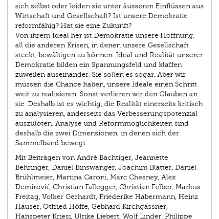
sich selbst oder leiden sie unter äusseren Einflüssen aus
Wirtschaft und Gesellschaft? Ist unsere Demokratie
reformfähig? Hat sie eine Zukunft?
Von ihrem Ideal her ist Demokratie unsere Hoffnung,
all die anderen Krisen, in denen unsere Gesellschaft
steckt, bewältigen zu können. Ideal und Realität unserer
Demokratie bilden ein Spannungsfeld und klaffen
zuweilen auseinander. Sie sollen es sogar. Aber wir
müssen die Chance haben, unsere Ideale einen Schritt
weit zu realisieren. Sonst verlieren wir den Glauben an
sie. Deshalb ist es wichtig, die Realität einerseits kritisch
zu analysieren, anderseits das Verbesserungspotenzial
auszuloten. Analyse und Reformmöglichkeiten sind
deshalb die zwei Dimensionen, in denen sich der
Sammelband bewegt.
Mit Beiträgen von André Bächtiger, Jeannette
Behringer, Daniel Binswanger, Joachim Blatter, Daniel
Brühlmeier, Martina Caroni, Marc Chesney, Alex
Demirović, Christian Fallegger, Christian Felber, Markus
Freitag, Volker Gerhardt, Friederike Habermann, Heinz
Hauser, Otfried Höffe, Gebhard Kirchgässner,
Hanspeter Kriesi, Ulrike Liebert, Wolf Linder, Philippe