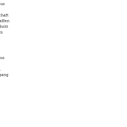
aus
chaft
affen
hritt
ts
kus
,
fgang