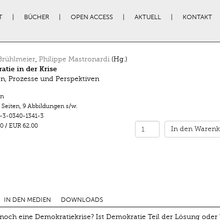
T
BÜCHER
OPEN ACCESS
AKTUELL
KONTAKT
Brühlmeier
,
Philippe Mastronardi
(Hg.)
tie in der Krise
n, Prozesse und Perspektiven
n
 Seiten
,
9 Abbildungen s/w.
-3-0340-1341-3
0
/
EUR 62.00
In den Warenk
IN DEN MEDIEN
DOWNLOADS
 noch eine Demokratiekrise? Ist Demokratie Teil der Lösung oder 