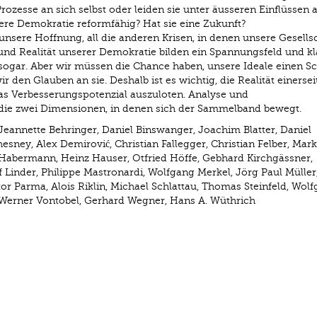
rozesse an sich selbst oder leiden sie unter äusseren Einflüssen 
sere Demokratie reformfähig? Hat sie eine Zukunft?
unsere Hoffnung, all die anderen Krisen, in denen unsere Gesells
 und Realität unserer Demokratie bilden ein Spannungsfeld und kl
 sogar. Aber wir müssen die Chance haben, unsere Ideale einen Sc
ir den Glauben an sie. Deshalb ist es wichtig, die Realität einersei
 das Verbesserungspotenzial auszuloten. Analyse und
die zwei Dimensionen, in denen sich der Sammelband bewegt.
Jeannette Behringer, Daniel Binswanger, Joachim Blatter, Daniel
esney, Alex Demirović, Christian Fallegger, Christian Felber, Mar
e Habermann, Heinz Hauser, Otfried Höffe, Gebhard Kirchgässner,
lf Linder, Philippe Mastronardi, Wolfgang Merkel, Jörg Paul Müller
or Parma, Alois Riklin, Michael Schlattau, Thomas Steinfeld, Wol
r, Werner Vontobel, Gerhard Wegner, Hans A. Wüthrich