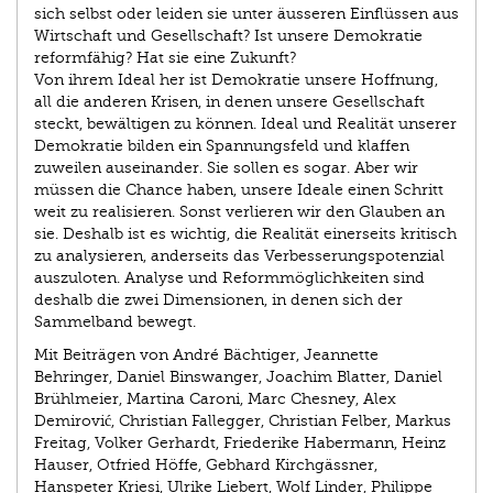
sich selbst oder leiden sie unter äusseren Einflüssen aus
Wirtschaft und Gesellschaft? Ist unsere Demokratie
reformfähig? Hat sie eine Zukunft?
Von ihrem Ideal her ist Demokratie unsere Hoffnung,
all die anderen Krisen, in denen unsere Gesellschaft
steckt, bewältigen zu können. Ideal und Realität unserer
Demokratie bilden ein Spannungsfeld und klaffen
zuweilen auseinander. Sie sollen es sogar. Aber wir
müssen die Chance haben, unsere Ideale einen Schritt
weit zu realisieren. Sonst verlieren wir den Glauben an
sie. Deshalb ist es wichtig, die Realität einerseits kritisch
zu analysieren, anderseits das Verbesserungspotenzial
auszuloten. Analyse und Reformmöglichkeiten sind
deshalb die zwei Dimensionen, in denen sich der
Sammelband bewegt.
Mit Beiträgen von André Bächtiger, Jeannette
Behringer, Daniel Binswanger, Joachim Blatter, Daniel
Brühlmeier, Martina Caroni, Marc Chesney, Alex
Demirović, Christian Fallegger, Christian Felber, Markus
Freitag, Volker Gerhardt, Friederike Habermann, Heinz
Hauser, Otfried Höffe, Gebhard Kirchgässner,
Hanspeter Kriesi, Ulrike Liebert, Wolf Linder, Philippe