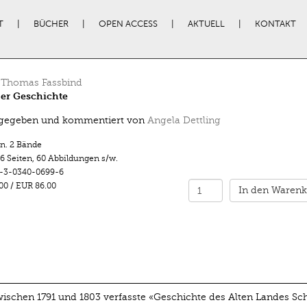
T
BÜCHER
OPEN ACCESS
AKTUELL
KONTAKT
 Thomas Fassbind
er Geschichte
gegeben und kommentiert von
Angela Dettling
n. 2 Bände
6 Seiten
,
60 Abbildungen s/w.
-3-0340-0699-6
00
/
EUR 86.00
In den Warenk
ischen 1791 und 1803 verfasste «Geschichte des Alten Landes Sc