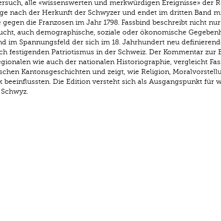
 Versuch, alle «wissenswerten und merkwürdigen Ereignisse» der 
rage nach der Herkunft der Schwyzer und endet im dritten Band mi
e gegen die Franzosen im Jahr 1798. Fassbind beschreibt nicht nur
rsucht, auch demographische, soziale oder ökonomische Gegeben
nd im Spannungsfeld der sich im 18. Jahrhundert neu definieren
h festigenden Patriotismus in der Schweiz. Der Kommentar zur E
egionalen wie auch der nationalen Historiographie, vergleicht Fa
schen Kantonsgeschichten und zeigt, wie Religion, Moralvorstel
 beeinflussten. Die Edition versteht sich als Ausgangspunkt für w
 Schwyz.