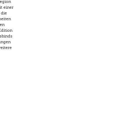
Region
t einer
 die
heiten
den
dition
ssbinds
lungen
eitere