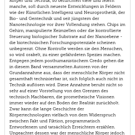
Körper und Technik, so befürchten viele und feiern
manche, soll durch neueste Entwicklungen in Feldern
wie der Künstlichen Intelligenz und Neuroprothetik, der
Bio- und Gentechnik und seit jüngstem der
Nanotechnologie vor ihrer Vollendung stehen. Chips im
Gehirn, manipulierte Keimzellen oder die kontrollierte
Steuerung biologischer Substrate auf der Nanoebene -
die biotechnischen Forschungspotenziale scheinen
unbegrenzt. Ohne Kontrolle werden sie den Menschen,
so wird orakelt, zu einer gefährdeten Spezies machen.
Entgegen jedem posthumanistischem Credo gehen die
in diesem Band versammelten Autoren von der
Grundannahme aus, dass der menschliche Körper nicht
gesamthaft technisierbar ist, sich folglich auch nicht in
Technik auflösen wird. Diese Annahme beruht nicht so
sehr auf einer Vorstellung von den Grenzen des
technisch Machbaren, die prometheische Visionen
immer wieder auf den Boden der Realität zurückholt.
Zwar kann die lange Geschichte der
Körpertechnologien vielfach von dem Widerspruch
zwischen Fakt und Fiktion, programmatisch
Entworfenem und tatsächlich Erreichtem erzählen.
Ungeachtet dessen war der menschliche Körper jedoch