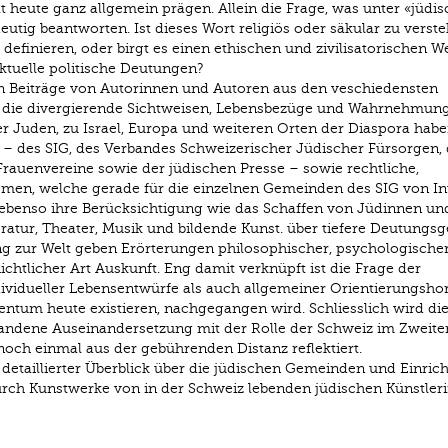
t heute ganz allgemein prägen. Allein die Frage, was unter «jüdis
deutig beantworten. Ist dieses Wort religiös oder säkular zu verste
u definieren, oder birgt es einen ethischen und zivilisatorischen W
aktuelle politische Deutungen?
n Beiträge von Autorinnen und Autoren aus den veschiedensten
, die divergierende Sichtweisen, Lebensbezüge und Wahrnehmu
r Juden, zu Israel, Europa und weiteren Orten der Diaspora habe
e – des SIG, des Verbandes Schweizerischer Jüdischer Fürsorgen,
rauenvereine sowie der jüdischen Presse – sowie rechtliche,
men, welche gerade für die einzelnen Gemeinden des SIG von In
n ebenso ihre Berücksichtigung wie das Schaffen von Jüdinnen u
eratur, Theater, Musik und bildende Kunst. über tiefere Deutungsg
 zur Welt geben Erörterungen philosophischer, psychologischer
ichtlicher Art Auskunft. Eng damit verknüpft ist die Frage der
dividueller Lebensentwürfe als auch allgemeiner Orientierungshor
dentum heute existieren, nachgegangen wird. Schliesslich wird die
andene Auseinandersetzung mit der Rolle der Schweiz im Zweite
och einmal aus der gebührenden Distanz reflektiert.
n detaillierter Überblick über die jüdischen Gemeinden und Einri
e durch Kunstwerke von in der Schweiz lebenden jüdischen Künstler