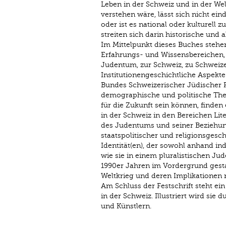
Leben in der Schweiz und in der Wel
verstehen wäre, lässt sich nicht ein
oder ist es national oder kulturell z
streiten sich darin historische und 
Im Mittelpunkt dieses Buches stehe
Erfahrungs- und Wissensbereichen
Judentum, zur Schweiz, zu Schweize
Institutionengeschichtliche Aspekt
Bundes Schweizerischer Jüdischer F
demographische und politische The
für die Zukunft sein können, finde
in der Schweiz in den Bereichen Lit
des Judentums und seiner Beziehung
staatspolitischer und religionsgesch
Identität(en), der sowohl anhand in
wie sie in einem pluralistischen Ju
1990er Jahren im Vordergrund gest
Weltkrieg und deren Implikationen n
Am Schluss der Festschrift steht ei
in der Schweiz. Illustriert wird si
und Künstlern.