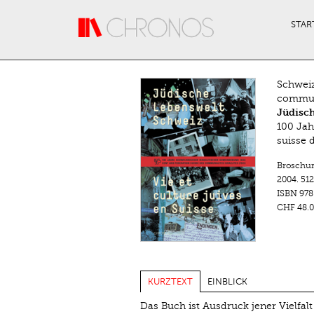
Direkt zum Inhalt
STAR
Schweiz
communa
Jüdisch
100 Jah
suisse 
Broschu
2004.
512
ISBN
978
CHF 48.0
KURZTEXT
EINBLICK
Das Buch ist Ausdruck jener Vielfal