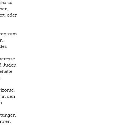
ch» zu
hen,
ert, oder
ngen zum
n.
 des
teresse
nd Juden
ehalte
,
izonte,
 in den
n
chtungen
innen