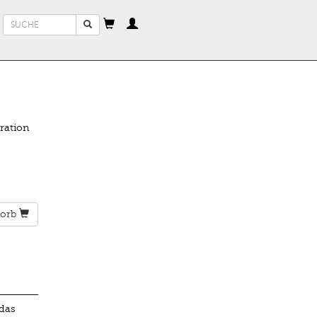
Suchformular
Suche
ration
orb
 das