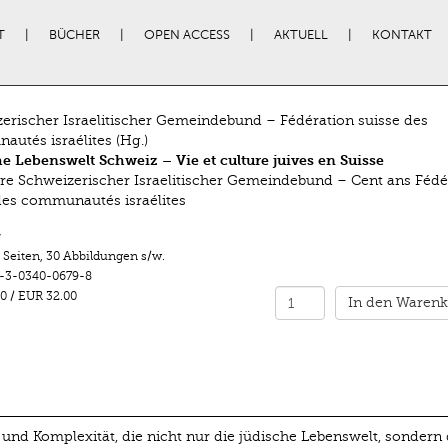
T
BÜCHER
OPEN ACCESS
AKTUELL
KONTAKT
erischer Israelitischer Gemeindebund – Fédération suisse des
utés israélites (Hg.)
e Lebenswelt Schweiz – Vie et culture juives en Suisse
re Schweizerischer Israelitischer Gemeindebund – Cent ans Fédé
des communautés israélites
r
 Seiten
,
30 Abbildungen s/w.
-3-0340-0679-8
0
/
EUR 32.00
In den Warenk
t und Komplexität, die nicht nur die jüdische Lebenswelt, sondern