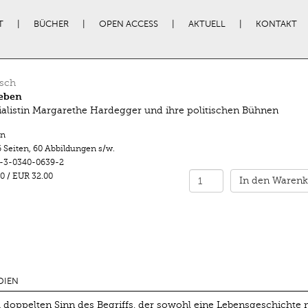
T
BÜCHER
OPEN ACCESS
AKTUELL
KONTAKT
sch
eben
ialistin Margarethe Hardegger und ihre politischen Bühnen
n
 Seiten
,
60 Abbildungen s/w.
-3-0340-0639-2
0
/
EUR 32.00
In den Warenk
DIEN
 doppelten Sinn des Begriffs, der sowohl eine Lebensgeschichte 