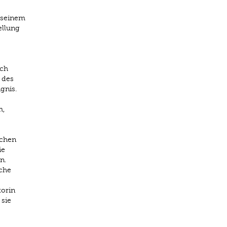
t seinem
ellung
ich
 des
gnis.
m,
schen
ie
n.
che
torin
sie