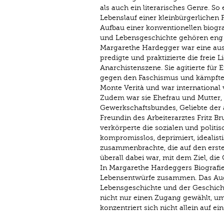
als auch ein literarisches Genre. 
Lebenslauf einer kleinbürgerlichen 
Aufbau einer konventionellen biogra
und Lebensgeschichte gehören en
Margarethe Hardegger war eine ausse
predigte und praktizierte die freie 
Anarchistenszene. Sie agitierte für
gegen den Faschismus und kämpfte fü
Monte Verità und war international 
Zudem war sie Ehefrau und Mutter, 
Gewerkschaftsbundes, Geliebte der 
Freundin des Arbeiterarztes Fritz B
verkörperte die sozialen und politis
kompromisslos, deprimiert, idealisti
zusammenbrachte, die auf den erste
überall dabei war, mit dem Ziel, di
In Margarethe Hardeggers Biografie
Lebensentwürfe zusammen. Das Auge
Lebensgeschichte und der Geschichte
nicht nur einen Zugang gewählt, um
konzentriert sich nicht allein auf e