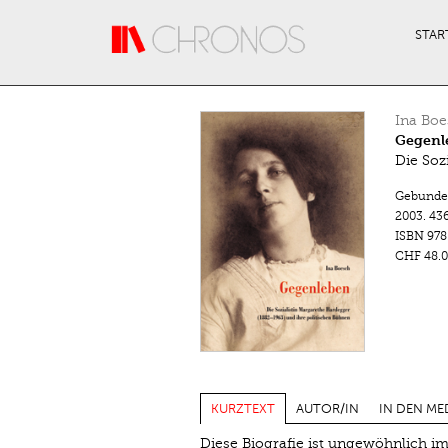
Direkt zum Inhalt
STAR
Ina Boe
Gegenl
Die Soz
Gebunde
2003.
436
ISBN
978
CHF 48.0
KURZTEXT
AUTOR/IN
IN DEN ME
Diese Biografie ist ungewöhnlich im