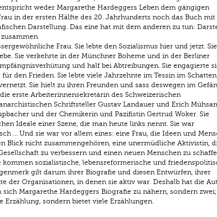
So entspricht weder Margarethe Hardeggers Leben dem gängigen
Frau in der ersten Hälfte des 20. Jahrhunderts noch das Buch mi
fischen Darstellung. Das eine hat mit dem anderen zu tun: Darst
g zusammen.
rgewöhnliche Frau. Sie lebte den Sozialismus hier und jetzt. Sie
Liebe. Sie verkehrte in der Münchner Boheme und in der Berliner
 Empfängnisverhütung und half bei Abtreibungen. Sie engagierte s
r den Frieden. Sie lebte viele Jahrzehnte im Tessin im Schatten
vernetzt. Sie hielt zu ihren Freunden und sass deswegen im Gefän
die erste Arbeiterinnensekretärin des Schweizerischen
anarchistischen Schriftsteller Gustav Landauer und Erich Mühsa
rupbacher und der Chemikerin und Pazifistin Gertrud Woker. Sie
chen Ideale einer Szene, die man heute links nennt. Sie war
sch ... Und sie war vor allem eines: eine Frau, die Ideen und Men
n Blick nicht zusammengehören, eine unermüdliche Aktivistin, d
e Gesellschaft zu verbessern und einen neuen Menschen zu schaffe
 kommen sozialistische, lebensreformerische und friedenspolitis
nmerk gilt darum ihrer Biografie und diesen Entwürfen, ihrer
 der Organisationen, in denen sie aktiv war. Deshalb hat die Au
 sich Margarethe Hardeggers Biografie zu nähern, sondern zwei; 
ine Erzählung, sondern bietet viele Erzählungen.