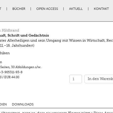
T
BÜCHER
OPEN ACCESS
AKTUELL
KONTAKT
 Hildbrand
aft, Schrift und Gedächtnis
ster Allerheiligen und sein Umgang mit Wissen in Wirtschaft, Re
(11.–16. Jahrhundert)
hiken
n
 Seiten
,
30 Abbildungen s/w.
-3-905311-93-8
0
/
EUR 44.00
In den Warenk
DIEN
DOWNLOADS