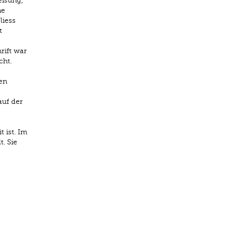
eisung,
ne
liess
t
rift war
cht.
en
auf der
 ist. Im
. Sie