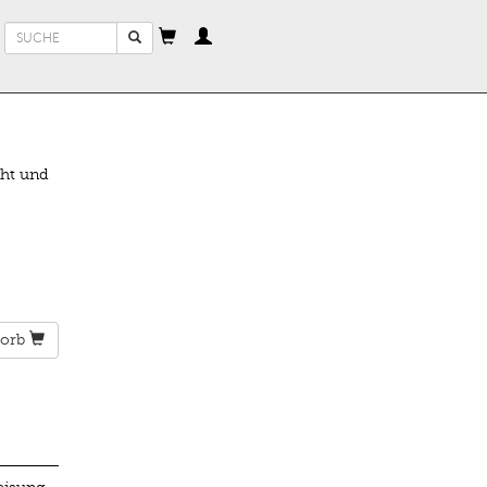
Suchformular
Suche
cht und
orb