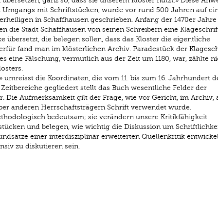
 übersetzen, ganz so, dass sie unserem Kloster nützt.» Diese Anw
n Umgangs mit Schriftstücken, wurde vor rund 500 Jahren auf ei
lerheiligen in Schaffhausen geschrieben. Anfang der 1470er Jahre 
en die Stadt Schaffhausen von seinen Schreibern eine Klageschrif
cke übersetzt, die belegen sollen, dass das Kloster die eigentliche
ierfür fand man im klösterlichen Archiv. Paradestück der Klagesch
 es eine Fälschung, vermutlich aus der Zeit um 1180, war, zählte ni
osters.
» umreisst die Koordinaten, die vom 11. bis zum 16. Jahrhundert d
Zeitbereiche gegliedert stellt das Buch wesentliche Felder der
 Die Aufmerksamkeit gilt der Frage, wie vor Gericht, im Archiv, 
ber anderen Herrschaftsträgern Schrift verwendet wurde.
thodologisch bedeutsam; sie verändern unsere Kritikfähigkeit
tücken und belegen, wie wichtig die Diskussion um Schriftlichkeit
dsätze einer interdisziplinär erweiterten Quellenkritik entwickelt
siv zu diskutieren sein.