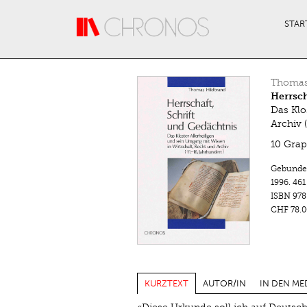
Direkt zum Inhalt
STAR
Thomas
Herrsch
Das Klo
Archiv 
10 Grap
Gebunde
1996.
461
ISBN
978
CHF 78.0
KURZTEXT
AUTOR/IN
IN DEN ME