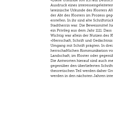
«Diese Urkunde soll ich auf Deutsch
Ausdruck eines interessengeleitete
lateinische Urkunde des Klosters Al
der Abt des Klosters im Prozess geg
erstellen. In ihr sind alte Schriftstü
Stadtherrin war. Die Beweismittel h
ein Privileg aus dem Jahr 1111. Dass
Wichtig war allein der Nutzen des Kl
«Herrschaft, Schrift und Gedächtnis
Umgang mit Schrift prägten. In drei 
herrschaftlichen Kommunikation vor.
Landschaft, im Kloster oder gegenü
Die Antworten hierauf sind auch me
gegenüber den überlieferten Schrifts
theoretischen Teil werden daher Grun
werden in den nächsten Jahren inten