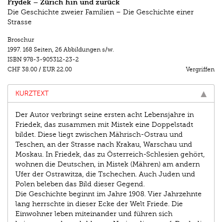
Frydek – Zürich hin und zurück
Die Geschichte zweier Familien – Die Geschichte einer
Strasse
Broschur
1997.
168 Seiten
,
26 Abbildungen s/w.
ISBN
978-3-905312-23-2
CHF 38.00
/
EUR 22.00
Vergriffen
KURZTEXT
Der Autor verbringt seine ersten acht Lebensjahre in
Friedek, das zusammen mit Mistek eine Doppelstadt
bildet. Diese liegt zwischen Mährisch-Ostrau und
Teschen, an der Strasse nach Krakau, Warschau und
Moskau. In Friedek, das zu Österreich-Schlesien gehört,
wohnen die Deutschen, in Mistek (Mähren) am andern
Ufer der Ostrawitza, die Tschechen. Auch Juden und
Polen beleben das Bild dieser Gegend.
Die Geschichte beginnt im Jahre 1908. Vier Jahrzehnte
lang herrschte in dieser Ecke der Welt Friede. Die
Einwohner leben miteinander und führen sich