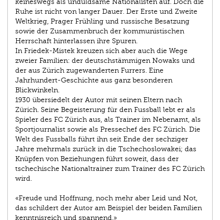
keineswegs als unduldsame Nationalisten auf. Doch die
Ruhe ist nicht von langer Dauer. Der Erste und Zweite
Weltkrieg, Prager Frühling und russische Besatzung
sowie der Zusammenbruch der kommunistischen
Herrschaft hinterlassen ihre Spuren.
In Friedek-Mistek kreuzen sich aber auch die Wege
zweier Familien: der deutschstämmigen Nowaks und
der aus Zürich zugewanderten Furrers. Eine
Jahrhundert-Geschichte aus ganz besonderen
Blickwinkeln.
1930 übersiedelt der Autor mit seinen Eltern nach
Zürich. Seine Begeisterung für den Fussball lebt er als
Spieler des FC Zürich aus, als Trainer im Nebenamt, als
Sportjournalist sowie als Pressechef des FC Zürich. Die
Welt des Fussballs führt ihn seit Ende der sechziger
Jahre mehrmals zurück in die Tschechoslowakei; das
Knüpfen von Beziehungen führt soweit, dass der
tschechische Nationaltrainer zum Trainer des FC Zürich
wird.
«Freude und Hoffnung, noch mehr aber Leid und Not,
das schildert der Autor am Beispiel der beiden Familien
kenntnisreich und spannend.»