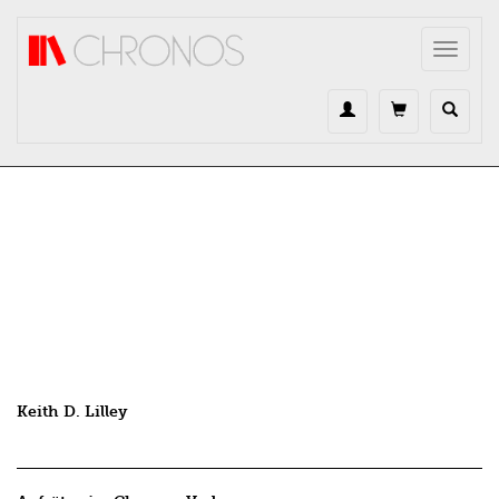
Direkt zum Inhalt
Toggle
navigat
Keith D. Lilley