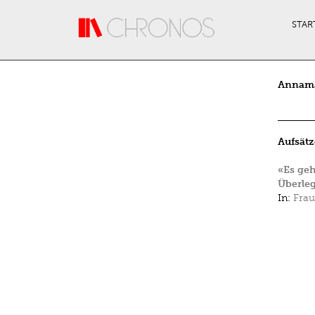
Direkt zum Inhalt
STAR
Annama
Aufsätz
«Es ge
Überleg
In:
Frau