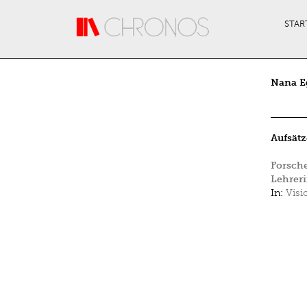
Direkt zum Inhalt
STAR
Nana E
Aufsätz
Forsche
Lehrer
In:
Visi