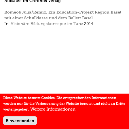
Aufsätze im Chronos Verlag
Romeo&Julia/Remix. Ein Education-Projekt Region Basel
mit einer Schulklasse und dem Ballett Basel
In:
Visionäre Bildungskonzepte im Tanz
2014.
Diese Website benutzt Cookies. Die entsprechenden Informationen
werden nur für die Verbesserung der Website benutzt und nicht an Dritte
Weitere Informationen
weitergegeben.
Einverstanden