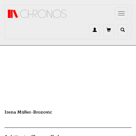
Direkt zum Inhalt
Toggle
navigat
Irena Müller-Brozovic