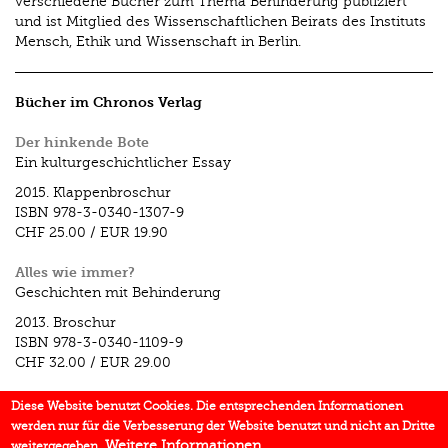
verschiedene Bücher zum Thema Behinderung publiziert
und ist Mitglied des Wissenschaftlichen Beirats des Instituts
Mensch, Ethik und Wissenschaft in Berlin.
Bücher im Chronos Verlag
Der hinkende Bote
Ein kulturgeschichtlicher Essay
2015.
Klappenbroschur
ISBN
978-3-0340-1307-9
CHF 25.00
/
EUR 19.90
Alles wie immer?
Geschichten mit Behinderung
2013.
Broschur
ISBN
978-3-0340-1109-9
CHF 32.00
/
EUR 29.00
Diese Website benutzt Cookies. Die entsprechenden Informationen
Aufsätze im Chronos Verlag
werden nur für die Verbesserung der Website benutzt und nicht an Dritte
Weitere Informationen
weitergegeben.