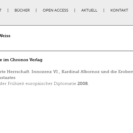
T
BÜCHER
OPEN ACCESS
AKTUELL
KONTAKT
Weiss
e im Chronos Verlag
rte Herrschaft. Innozenz VI., Kardinal Albornoz und die Erobe
staates
der Frühzeit europäischer Diplomatie
2008.