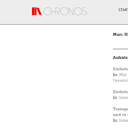
Direkt zum Inhalt
STAR
Marc H
Aufsätz
Einleit
In:
Mut 
l’essent
Einleit
In:
Inte
Transpa
und in 
In:
Inte