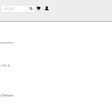
Suchformular
Suche
ccès à
en Union