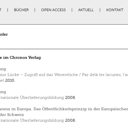
T
BÜCHER
OPEN ACCESS
AKTUELL
KONTAKT
ofer
e im Chronos Verlag
ung
zur Lücke – Zugriff auf das Wesentliche / Par delà les lacunes, l’a
iel
2010.
ung
rnationale Überlieferungsbildung
2008.
renz in Europa. Das Öffent­lichkeitsprinzip in der Europäisch
der Schweiz
rnationale Überlieferungsbildung
2008.