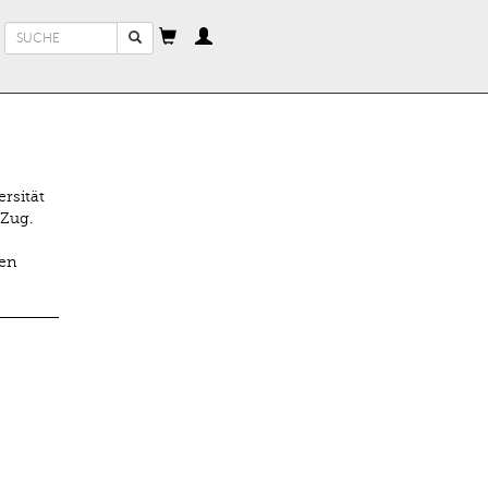
Suchformular
Suche
rsität
 Zug.
hen