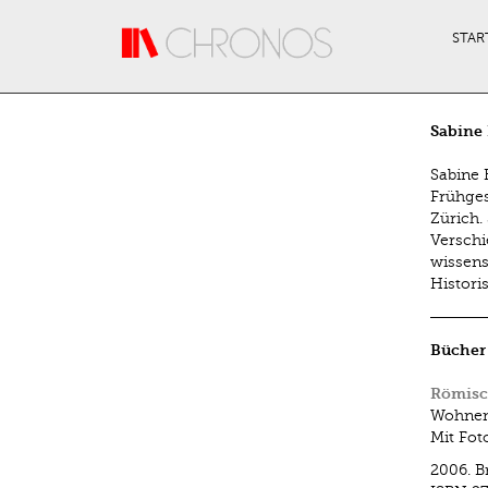
Direkt zum Inhalt
STAR
Sabine 
Sabine 
Frühges
Zürich.
Verschi
wissens
Histor
Bücher
Römisc
Wohnen 
Mit Fot
2006.
B