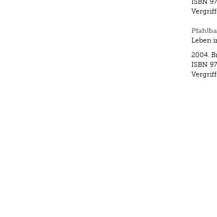
ISBN
9
Vergrif
Pfahlba
Leben i
2004.
B
ISBN
9
Vergrif