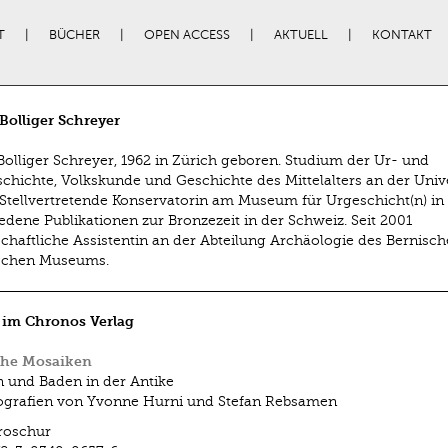
T
BÜCHER
OPEN ACCESS
AKTUELL
KONTAKT
Bolliger Schreyer
Bolliger Schreyer, 1962 in Zürich geboren. Studium der Ur- und
chichte, Volkskunde und Geschichte des Mittelalters an der Unive
 Stellvertretende Konservatorin am Museum für Urgeschicht(n) in
edene Publikationen zur Bronzezeit in der Schweiz. Seit 2001
chaftliche Assistentin an der Abteilung Archäologie des Bernisc
ischen Museums.
 im Chronos Verlag
he Mosaiken
und Baden in der Antike
ografien von Yvonne Hurni und Stefan Rebsamen
roschur