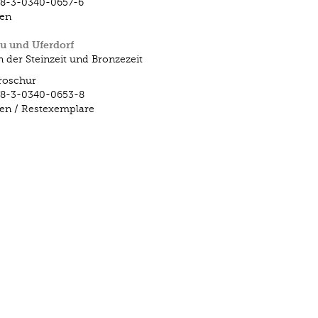
78-3-0340-0657-6
fen
u und Uferdorf
n der Steinzeit und Bronzezeit
roschur
78-3-0340-0653-8
fen / Restexemplare