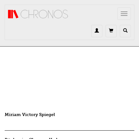
Direkt zum Inhalt
Toggle
navigat
Miriam Victory Spiegel