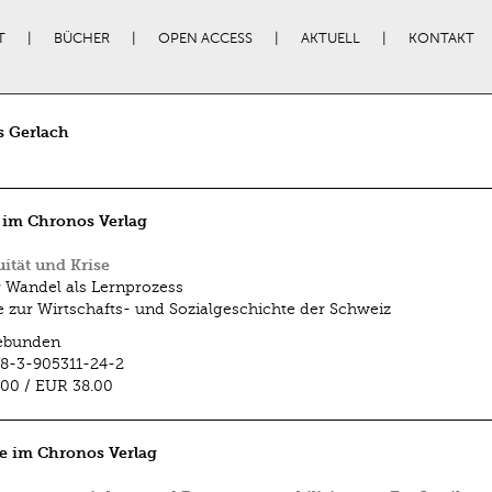
T
BÜCHER
OPEN ACCESS
AKTUELL
KONTAKT
 Gerlach
 im Chronos Verlag
ität und Krise
r Wandel als Lernprozess
e zur Wirtschafts- und Sozialgeschichte der Schweiz
ebunden
8-3-905311-24-2
.00
/
EUR 38.00
e im Chronos Verlag