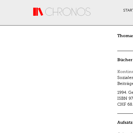
Direkt zum Inhalt
STAR
Thomas
Bücher
Kontinu
Soziale
Beiträg
1994.
G
ISBN
97
CHF 68
Aufsätz