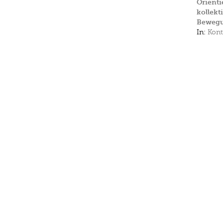
Orienti
kollekt
Beweg
In:
Kont