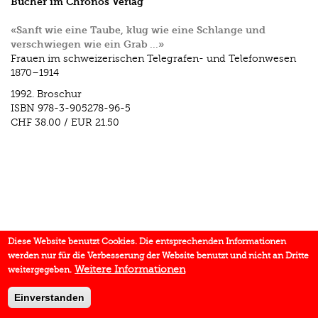
Bücher im Chronos Verlag
«Sanft wie eine Taube, klug wie eine Schlange und
verschwiegen wie ein Grab …»
Frauen im schweizerischen Telegrafen- und Telefonwesen
1870–1914
1992.
Broschur
ISBN
978-3-905278-96-5
CHF 38.00
/
EUR 21.50
Diese Website benutzt Cookies. Die entsprechenden Informationen
werden nur für die Verbesserung der Website benutzt und nicht an Dritte
Weitere Informationen
weitergegeben.
Einverstanden