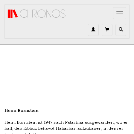
Direkt zum Inhalt
Toggle
navigat
Heini Bornstein
Heini Bornstein ist 1947 nach Palästina ausgewandert, wo er
half, den Kibbuz Lehavot Habashan aufzubauen, in dem er