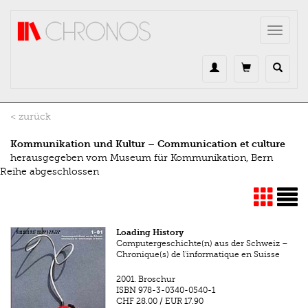
Direkt zum Inhalt
Toggle
navigat
< zurück
Kommunikation und Kultur – Communication et culture
herausgegeben vom Museum für Kommunikation, Bern
Reihe abgeschlossen
Loading History
Computergeschichte(n) aus der Schweiz –
Chronique(s) de l'informatique en Suisse
2001.
Broschur
ISBN
978-3-0340-0540-1
CHF 28.00
/
EUR 17.90