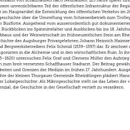
assenbahn von Schaffhausen nach Neuhausen. 125 Jahre später sin
nem unverzichtbaren Teil der öffentlichen Infrastruktur der Regi
 im Hauptartikel die Entwicklung des öffentlichen Verkehrs im 2
geschichte über die Umstellung vom Schienenbetrieb zum Trolley
der Busflotte. Ausgehend vom ausserordentlich gut dokumentierte
t Rückblicken ins Spätmittelalter und Ausblicken bis ins 18. Jahrh
baus und der Weinwirtschaft im frühneuzeitlichen Stein am Rhe
chichte des Augsburger Privatgelehrten Johann Heinrich Haintzel
d Bergwerksbetreibers Felix Schmid (1539–1597) dar. Er zeichnet
nisten in die Alchemie und in den wirtschaftlichen Ruin. In ihr
5–1620) untersuchen Felix Graf und Clemens Müller den Aufstieg
 zum breit vernetzten Schaffhauser Stadtarzt. Der Beitrag gewäh
chkeiten und Grenzen der Medizin im frühen 17. Jahrhundert. Aus
hte der kleinen Thurgauer Gemeinde Rheinklingen plädiert Hans
r Lokalgeschichte: Als Mikrogeschichte stellt sie das Leben der 
zial, die Geschichte in der Gesellschaft vertieft zu verankern.