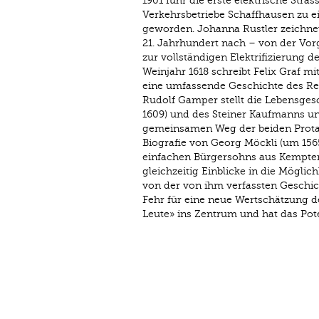
1901 fuhr die erste elektrische Str
Verkehrsbetriebe Schaffhausen zu ei
geworden. Johanna Rustler zeichnet
21. Jahrhundert nach – von der Vor
zur vollständigen Elektrifizierung 
Weinjahr 1618 schreibt Felix Graf mi
eine umfassende Geschichte des Reb
Rudolf Gamper stellt die Lebensges
1609) und des Steiner Kaufmanns un
gemeinsamen Weg der beiden Protago
Biografie von Georg Möckli (um 156
einfachen Bürgersohns aus Kempten
gleichzeitig Einblicke in die Mögli
von der von ihm verfassten Geschic
Fehr für eine neue Wertschätzung de
Leute» ins Zentrum und hat das Poten