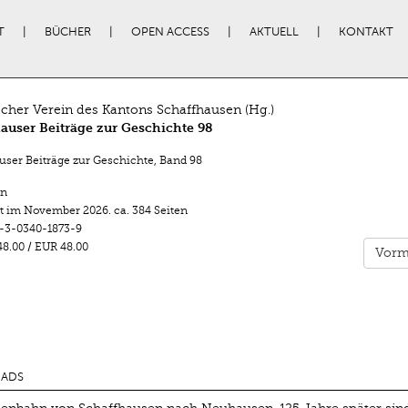
T
BÜCHER
OPEN ACCESS
AKTUELL
KONTAKT
scher Verein des Kantons Schaffhausen (Hg.)
auser Beiträge zur Geschichte 98
user Beiträge zur Geschichte
,
Band 98
n
t im
November 2026
.
ca. 384 Seiten
-3-0340-1873-9
8.00
/
EUR 48.00
Vorm
ADS