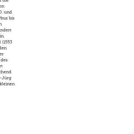
d die
on
0. und
bus bis
n
undert
in.
 (1553
 den
er
 des
rt
gehend
-Jürg
«kleinen