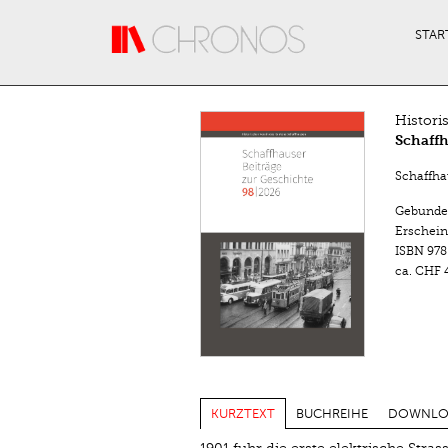
Direkt zum Inhalt
STAR
Histori
Schaffh
Schaffha
Gebunde
Erschein
ISBN
978
ca.
CHF 4
KURZTEXT
BUCHREIHE
DOWNLO