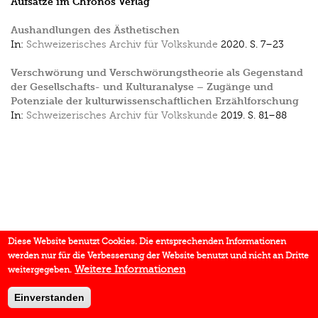
Aufsätze im Chronos Verlag
Aushandlungen des Ästhetischen
In:
Schweizerisches Archiv für Volkskunde
2020.
S. 7–23
Verschwörung und Verschwörungstheorie als Gegenstand
der Gesellschafts- und Kulturanalyse – Zugänge und
Potenziale der kulturwissenschaftlichen Erzählforschung
In:
Schweizerisches Archiv für Volkskunde
2019.
S. 81–88
Diese Website benutzt Cookies. Die entsprechenden Informationen
werden nur für die Verbesserung der Website benutzt und nicht an Dritte
Weitere Informationen
weitergegeben.
Einverstanden