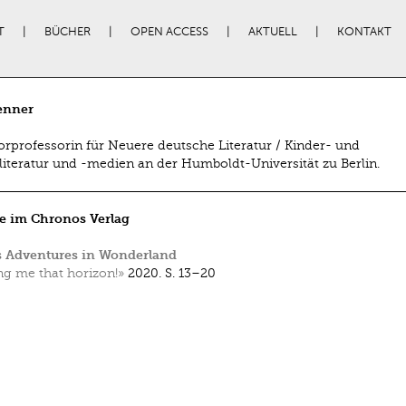
T
BÜCHER
OPEN ACCESS
AKTUELL
KONTAKT
enner
iorprofessorin für Neuere deutsche Literatur / Kinder- und
iteratur und -medien an der Humboldt-Universität zu Berlin.
e im Chronos Verlag
s Adventures in Wonderland
ng me that horizon!»
2020.
S. 13–20