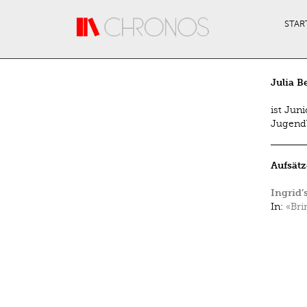
Direkt zum Inhalt
STAR
Julia B
ist Jun
Jugendl
Aufsätz
Ingrid’
In:
«Bri