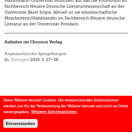
Maximilians-Universität München, auf das die Promotion im
Fachbereich Neuere Deutsche Literaturwissenschaft an der
Universität Basel folgte. Aktuell ist sie wissenschaftliche
Mitarbeiterin/Habilitandin im Fachbereich Neuere deutsche
Literatur an der Universität Potsdam.
Aufsätze im Chronos Verlag
Asymmetrische Spiegelungen
In:
Dietegen
2019.
S. 27–38
Diese Website benutzt Cookies. Die entsprechenden Informationen
werden nur für die Verbesserung der Website benutzt und nicht an Dritte
Weitere Informationen
weitergegeben.
Einverstanden