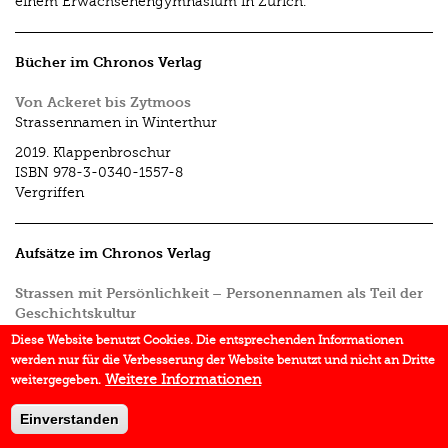
einem Erwachsenengymnasium in Zürich.
Bücher im Chronos Verlag
Von Ackeret bis Zytmoos
Strassennamen in Winterthur
2019.
Klappenbroschur
ISBN
978-3-0340-1557-8
Vergriffen
Aufsätze im Chronos Verlag
Strassen mit Persönlichkeit – Personennamen als Teil der
Geschichtskultur
In:
Von Ackeret bis Zytmoos
2019.
S. 29–49
Diese Website benutzt Cookies. Die entsprechenden Informationen
werden nur für die Verbesserung der Website benutzt und nicht an Dritte
Weitere Informationen
weitergegeben.
Einverstanden