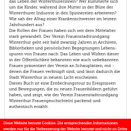
das Leben der Winterthurerinnen? Wer kümmerte sich
um die Kinder, während ihre Mütter in der Blüte der
Winter­thurer Industrie in den Spinnereien arbeiteten?
Wie sah der Alltag einer Krankenschwester im letzten
Jahrhundert aus?
Die Rollen der Frauen haben sich seit dem Mittel­alter
stark gewandelt. Der Verein Frauenstadtrundgang
Winter­thur geht seit bald zwanzig Jahren in Archiven,
Bibliotheken und persönlichen Begegnungen Lebens­
spuren von Frauen nach. Das Leben und Wirken dieser
in der Öffentlichkeit bekannten wie auch ­unbekannten
Frauen präsentiert der Verein an Schauplätzen, mit ­
denen die Frauen verknüpft sind, und lässt dadurch die
Stadt Winterthur in neuem Licht erscheinen.
Dieses Buch ist eine Entdeckungstour zu Ereignissen
und Bewegungen, die zu neuen Frauenbildern geführt
haben, und zeigt, wie der Verein Frauenstadtrundgang
Winterthur Frauengeschichte(n) packend und
authentisch erzählt.
EINBLICK
Diese Website benutzt Cookies. Die entsprechenden Informationen
werden nur für die Verbesserung der Website benutzt und nicht an Dritte