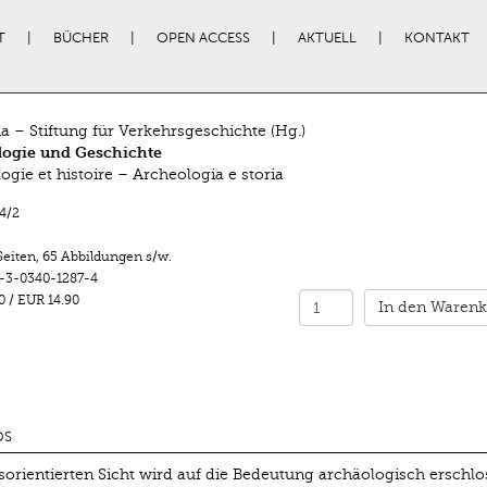
T
BÜCHER
OPEN ACCESS
AKTUELL
KONTAKT
ia – Stiftung für Verkehrsgeschichte (Hg.)
logie und Geschichte
ogie et histoire – Archeologia e storia
4/2
Seiten
,
65 Abbildungen s/w.
-3-0340-1287-4
0
/
EUR 14.90
In den Warenk
DS
sorientierten Sicht wird auf die Bedeutung archäologisch erschlo