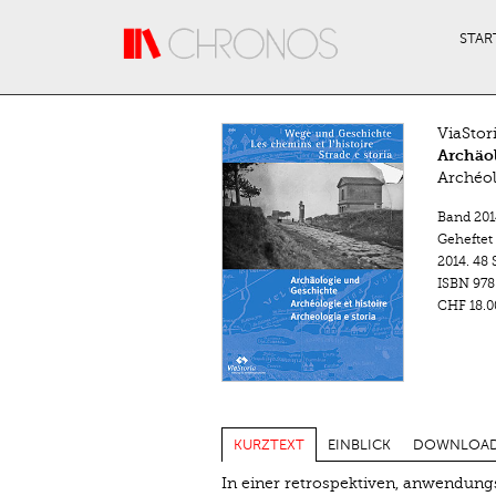
Direkt zum Inhalt
STAR
ViaStor
Archäo
Archéol
Band 201
Geheftet
2014.
48 
ISBN
978
CHF 18.0
KURZTEXT
EINBLICK
DOWNLOA
In einer retrospektiven, anwendung