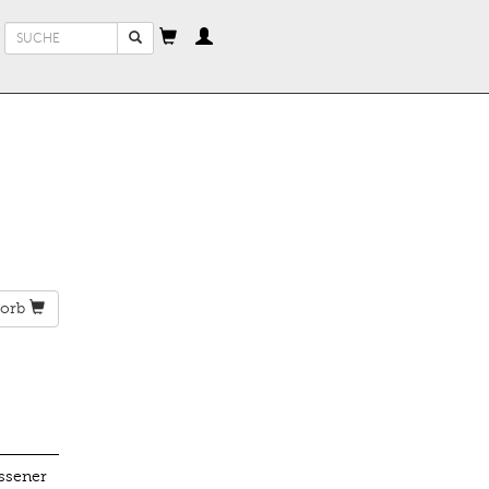
Suchformular
Suche
orb
ssener