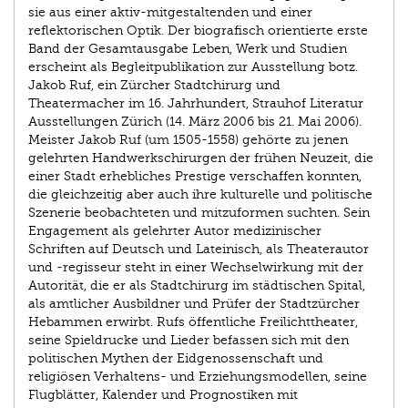
sie aus einer aktiv-mitgestaltenden und einer
reflektorischen Optik. Der biografisch orientierte erste
Band der Gesamtausgabe Leben, Werk und Studien
erscheint als Begleitpublikation zur Ausstellung botz.
Jakob Ruf, ein Zürcher Stadtchirurg und
Theatermacher im 16. Jahrhundert, Strauhof Literatur
Ausstellungen Zürich (14. März 2006 bis 21. Mai 2006).
Meister Jakob Ruf (um 1505-1558) gehörte zu jenen
gelehrten Handwerkschirurgen der frühen Neuzeit, die
einer Stadt erhebliches Prestige verschaffen konnten,
die gleichzeitig aber auch ihre kulturelle und politische
Szenerie beobachteten und mitzuformen suchten. Sein
Engagement als gelehrter Autor medizinischer
Schriften auf Deutsch und Lateinisch, als Theaterautor
und -regisseur steht in einer Wechselwirkung mit der
Autorität, die er als Stadtchirurg im städtischen Spital,
als amtlicher Ausbildner und Prüfer der Stadtzürcher
Hebammen erwirbt. Rufs öffentliche Freilichttheater,
seine Spieldrucke und Lieder befassen sich mit den
politischen Mythen der Eidgenossenschaft und
religiösen Verhaltens- und Erziehungsmodellen, seine
Flugblätter, Kalender und Prognostiken mit