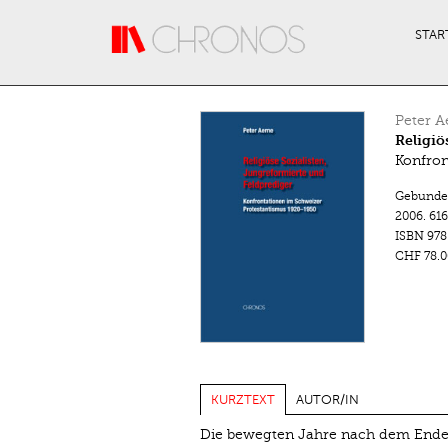
Direkt zum Inhalt
STAR
Peter A
Religiö
Konfron
Gebunde
2006.
616
ISBN
978
CHF 78.0
KURZTEXT
AUTOR/IN
Die bewegten Jahre nach dem Ende d