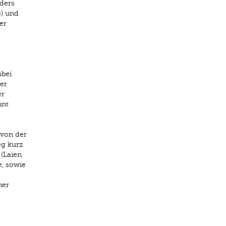
nders
e) und
er
abei
er
er
nnt
 von der
eg kurz
 (Laien
e, sowie
ner