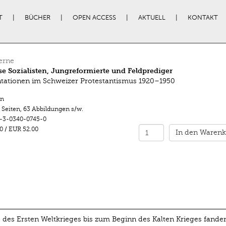
T
BÜCHER
OPEN ACCESS
AKTUELL
KONTAKT
erne
se Sozialisten, Jungreformierte und Feldprediger
tationen im Schweizer Protestantismus 1920–1950
n
 Seiten
,
63 Abbildungen s/w.
-3-0340-0745-0
0
/
EUR 52.00
In den Warenk
es Ersten Weltkrieges bis zum Beginn des Kalten Krieges fanden