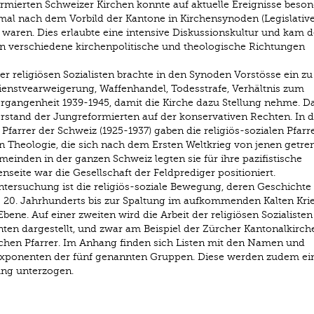
ormierten Schweizer Kirchen konnte auf aktuelle Ereignisse beso
mal nach dem Vorbild der Kantone in Kirchensynoden (Legislativ
t waren. Dies erlaubte eine intensive Diskussionskultur und kam d
n verschiedene kirchenpolitische und theologische Richtungen
r religiösen Sozialisten brachte in den Synoden Vorstösse ein zu
enstvearweigerung, Waffenhandel, Todesstrafe, Verhältnis zum
gangenheit 1939-1945, damit die Kirche dazu Stellung nehme. D
derstand der Jungreformierten auf der konservativen Rechten. In d
 Pfarrer der Schweiz (1925-1937) gaben die religiös-sozialen Pfarr
n Theologie, die sich nach dem Ersten Weltkrieg von jenen getre
meinden in der ganzen Schweiz legten sie für ihre pazifistische
seite war die Gesellschaft der Feldprediger positioniert.
ersuchung ist die religiös-soziale Bewegung, deren Geschichte
 20. Jahrhunderts bis zur Spaltung im aufkommenden Kalten Kri
e Ebene. Auf einer zweiten wird die Arbeit der religiösen Sozialisten
ten dargestellt, und zwar am Beispiel der Zürcher Kantonalkirch
schen Pfarrer. Im Anhang finden sich Listen mit den Namen und
Exponenten der fünf genannten Gruppen. Diese werden zudem ei
ung unterzogen.