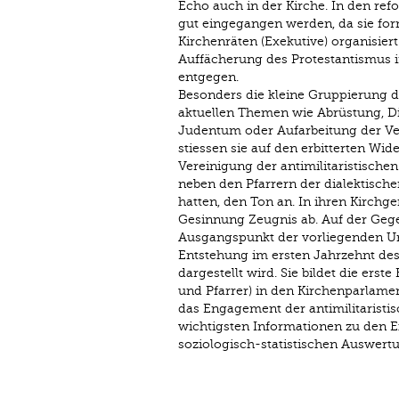
Echo auch in der Kirche. In den ref
gut eingegangen werden, da sie for
Kirchenräten (Exekutive) organisier
Auffächerung des Protestantismus i
entgegen.
Besonders die kleine Gruppierung de
aktuellen Themen wie Abrüstung, Di
Judentum oder Aufarbeitung der Ver
stiessen sie auf den erbitterten Wi
Vereinigung der antimilitaristischen
neben den Pfarrern der dialektische
hatten, den Ton an. In ihren Kirchge
Gesinnung Zeugnis ab. Auf der Gegen
Ausgangspunkt der vorliegenden Unt
Entstehung im ersten Jahrzehnt des
dargestellt wird. Sie bildet die erst
und Pfarrer) in den Kirchenparlamen
das Engagement der antimilitaristi
wichtigsten Informationen zu den 
soziologisch-statistischen Auswert