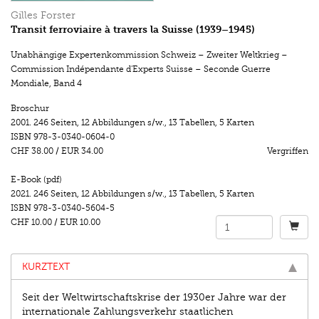
Gilles Forster
Transit ferroviaire à travers la Suisse (1939–1945)
Unabhängige Expertenkommission Schweiz – Zweiter Weltkrieg –
Commission Indépendante d'Experts Suisse – Seconde Guerre
Mondiale
,
Band 4
Broschur
2001.
246 Seiten
,
12 Abbildungen s/w.
,
13 Tabellen, 5 Karten
ISBN
978-3-0340-0604-0
CHF 38.00
/
EUR 34.00
Vergriffen
E-Book (pdf)
2021.
246 Seiten
,
12 Abbildungen s/w.
,
13 Tabellen, 5 Karten
ISBN
978-3-0340-5604-5
CHF 10.00
/
EUR 10.00
KURZTEXT
Seit der Weltwirtschaftskrise der 1930er Jahre war der
internationale Zahlungsverkehr staatlichen