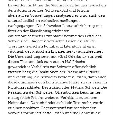
Schweiz gar nicht erst aufkommen zu lassen.
Es werden nicht nur die Wechselbeziehungen zwischen
dem dominierenden Schweiz-Bild und Frischs
alternativen Vorstellungen analysiert, es wird auch den
unterschiedlichen Ästhetikvorstellungen
nachgegangen: Die Schweizer Literaturkritik trug mit
ihrer an der Klassik ausgerichteten
«Autonomieästhetik» zur Stabilisierung des Leitbildes
Schweiz bei. Dagegen versuchte Frisch die strikte
Trennung zwischen Politik und Literatur mit einer
«Ästhetik des kritischen Engagements» aufzubrechen.
Die Untersuchung setzt mit «Graf Öderland» ein, weil
dieses Theaterstück zum ersten Mal Frischs
gewandeltes Verhältnis zur Schweiz offensichtlich
werden liess; die Reaktionen der Presse auf «Stiller»
und «achtung: die Schweiz» bewogen Frisch, dann auch
diese durchaus noch konstruktive Phase zu verlassen in
Richtung radikaler Destruktion des Mythos Schweiz. Die
Reaktionen der Schweizer Öffentlichkeit bestimmten
massgeblich Frischs weiteres Verhältnis zu seinem
Heimatland. Danach findet sich kein Text mehr, worin
er einen positiven Gegenentwurf zur bestehenden
Schweiz formuliert hätte. Frisch und die Schweiz, die