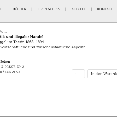
T
BÜCHER
OPEN ACCESS
AKTUELL
KONTAKT
olli
itik und illegaler Handel
el im Tessin 1868–1894
, wirtschaftliche und zwischenstaatliche Aspekte
r
 Seiten
-3-905278-39-2
0
/
EUR 21.50
In den Warenk