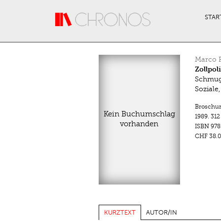
Direkt zum Inhalt
STAR
Marco P
Zollpol
Schmugg
Soziale
Broschu
Kein Buchumschlag
1989.
312
vorhanden
ISBN
978
CHF 38.0
KURZTEXT
AUTOR/IN