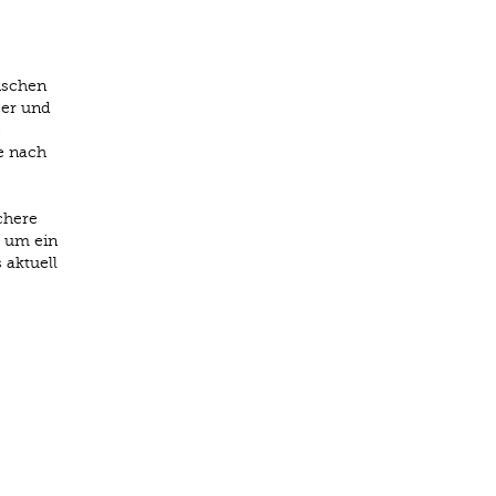
ischen
0er und
e
te nach
chere
 um ein
aktuell