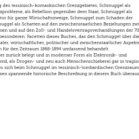
 des tessinisch-komaskischen Grenzgebietes, Schmuggel als
nzprobleme, als Rebellion gegenüber dem Staat, Schmuggel als
ktor für ganze Wirtschaftszweige, Schmuggel zum Schaden der
uggel als Schatten auf den zwischenstaatlichen Beziehungen zw
inen und auf den Zoll- und Handelsvertragsverhandlungen der 7
 besonderen: Facetten dieses Buches, das den Schmuggel über di
ler, wirtschaftlicher, politischer und zwischenstaatlicher Aspek
für den Zeitraum 1868-1894 umfassend behandelt.
ter zurück belegt und in moderner Form als Elektronik- und
end, als Drogen- und neu auch Menschenschieberei gar in tragis
es sich beim Schmuggel im tessinisch-lombardischen Grenzraum
n spannende historische Beschreibung in diesem Buch überaus 