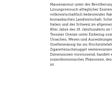
Massenarmut unter der Bevölkerung
Lösungsversuch alltäglicher Existe
volkswirtschaftlich bedeutender Fa
komaskischen Landwirtschaft, Schm
Italien und der Schweiz im allgeme
80er Jahre des 19. Jahrhunderts im
Tessiner Grenze unter Einbezug sozia
Ursachen, Wesen und Auswirkungen 
Quellenmässig bis ins Hochmittelal
Zigarettenschmuggel weiterexistier
Dimensionen vorstossend, handelt 
sozioökonomisches Phänomen, desse
ist.