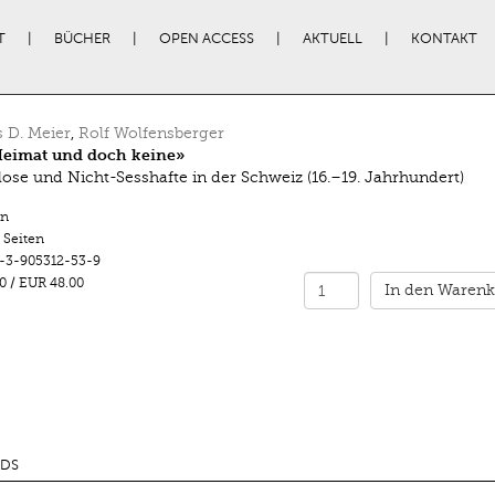
T
BÜCHER
OPEN ACCESS
AKTUELL
KONTAKT
 D. Meier
,
Rolf Wolfensberger
Heimat und doch keine»
ose und Nicht-Sesshafte in der Schweiz (16.–19. Jahrhundert)
n
 Seiten
-3-905312-53-9
0
/
EUR 48.00
In den Warenk
DS