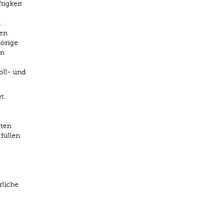
tigkeit
z
nen
örige
in
oll- und
t.
rten
füllen
rliche