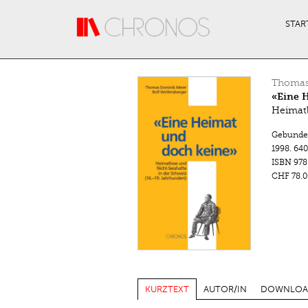
Direkt zum Inhalt
STAR
Thomas
«Eine 
Heimatl
Gebunde
1998.
640
ISBN
978
CHF 78.0
KURZTEXT
AUTOR/IN
DOWNLOA