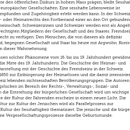
e den öffentlichen Diskurs in hohem Mass prägen, bleibt Sesshaf
europäischer Gesellschaften. Eine sesshafte Lebensweise ist
empfunden und Zugehörigkeit erlebt werden kann. In der Schwei
ger- oder Heimatrechts den Fortbestand einer an den Ort gebunde
meinschaft. Schweizerinnen und Schweizer werden erst als Angeh
echtigten Mitgliedern der Gesellschaft und des Staates. Fremdse
echt zu verfügen. Den Menschen, die von diesem als defizitär
, begegnen Gesellschaft und Staat bis heute mit Argwohn. Kontr
n dieser Wahrnehmung.
sen solcher Phänomene vom 16. bis ins 19. Jahrhundert gewidme
ie Mitte des 19. Jahrhunderts. Die Geschichte der Heimat- und
Darstellung mit der Geschichte des Fremdseins in der Schweiz.
1850 zur Einbürgerung der Heimatlosen und die damit intensivie
iz lebenden nichtsesshaften Bevölkerungsgruppen. Die Autoren 
slücken im Bereich der Rechts-, Verwaltungs-, Sozial- und
m die Entstehung der bürgerlichen Gesellschaft wird um wichtige
e der Kultur der Fahrenden erscheint in einem neuen Licht. Die
r zur Kultur der Jenischen wird als Parallelprozess zur
ltur der Sesshaftigkeit thematisiert. Die jenische und die bürge
ne Vergesellschaftungsprozesse dieselbe Geburtsstunde.