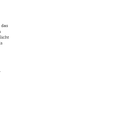
 das
m
Sicht
ls
r