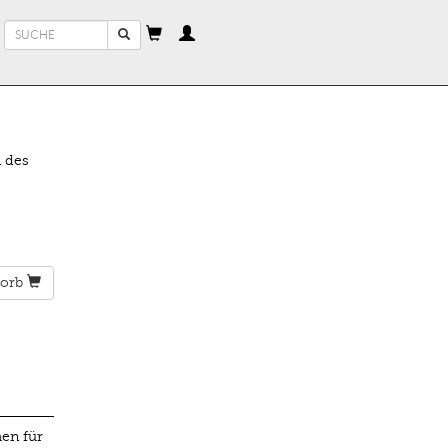
Suchformular
Suche
 des
orb
hen für