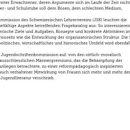
nnter Erwachsener, deren Argumente sich im Laufe der Zeit nicht
der- und Schulstube soll dem Bösen, dem schlechten Medium,
mmission des Schweizerischen Lehrervereins (JSK) leuchtet die
elfältige Aspekte betreffenden Fragekatalog aus: So interessieren
erische Ziele und Aufgaben, Konzepte und konkrete Aktivitäten i
sosehr wie die Entwicklung der organisatorischen Struktur. Die 
politisches, wirtschaftliches und historisches Umfeld wird ebenfal
r Jugendschriftenkommission auf: von den sittlich-moralisch
s ausschliesslichen Männergremiums, das die Bekämpfung der
Anliegen betrachtete, zu einer reformpädagogisch inspirierten
 auch verhaltener Mitwirkung von Frauen sich mehr und mehr de
Jugendliteratur verschrieb.