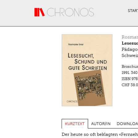
Direkt zum Inhalt
STAR
Rosmari
Lesesuc
Pädagog
Schweiz
Broschu
1991.
340
ISBN
978
CHF 38.0
KURZTEXT
AUTOR/IN
DOWNLOA
Der heute so oft beklagten «Fernseh