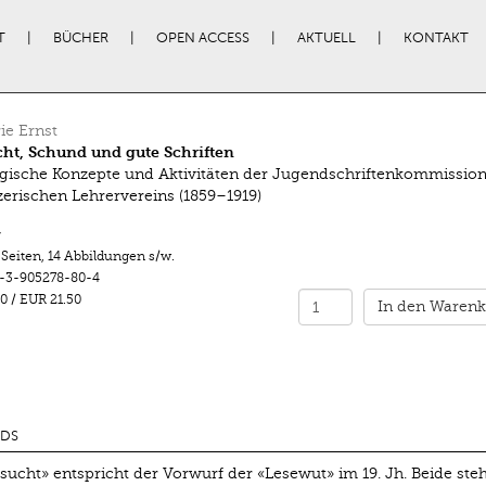
T
BÜCHER
OPEN ACCESS
AKTUELL
KONTAKT
e Ernst
ht, Schund und gute Schriften
ische Konzepte und Aktivitäten der Jugendschriftenkommission
erischen Lehrervereins (1859–1919)
r
 Seiten
,
14 Abbildungen s/w.
-3-905278-80-4
0
/
EUR 21.50
In den Warenk
DS
sucht» entspricht der Vorwurf der «Lesewut» im 19. Jh. Beide ste