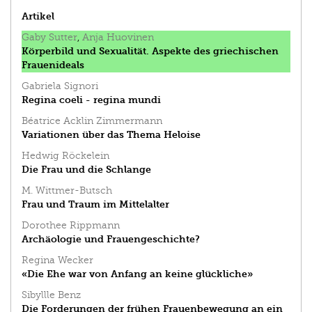
Artikel
Gaby Sutter
,
Anja Huovinen
Körperbild und Sexualität. Aspekte des griechischen
Frauenideals
Gabriela Signori
Regina coeli - regina mundi
Béatrice Acklin Zimmermann
Variationen über das Thema Heloise
Hedwig Röckelein
Die Frau und die Schlange
M. Wittmer-Butsch
Frau und Traum im Mittelalter
Dorothee Rippmann
Archäologie und Frauengeschichte?
Regina Wecker
«Die Ehe war von Anfang an keine glückliche»
Sibyllle Benz
Die Forderungen der frühen Frauenbewegung an ein