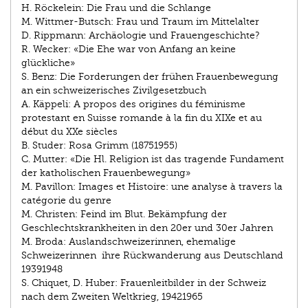
H. Röckelein: Die Frau und die Schlange
M. Wittmer-Butsch: Frau und Traum im Mittelalter
D. Rippmann: Archäologie und Frauengeschichte?
R. Wecker: «Die Ehe war von Anfang an keine
glückliche»
S. Benz: Die Forderungen der frühen Frauenbewegung
an ein schweizerisches Zivilgesetzbuch
A. Käppeli: A propos des origines du féminisme
protestant en Suisse romande à la fin du XIXe et au
début du XXe siècles
B. Studer: Rosa Grimm (1875­1955)
C. Mutter: «Die Hl. Religion ist das tragende Fundament
der katholischen Frauenbewegung»
M. Pavillon: Images et Histoire: une analyse à travers la
catégorie du genre
M. Christen: Feind im Blut. Bekämpfung der
Geschlechtskrankheiten in den 20er und 30er Jahren
M. Broda: Auslandschweizerinnen, ehemalige
Schweizerinnen ­ ihre Rückwanderung aus Deutschland
1939­1948
S. Chiquet, D. Huber: Frauenleitbilder in der Schweiz
nach dem Zweiten Weltkrieg, 1942­1965