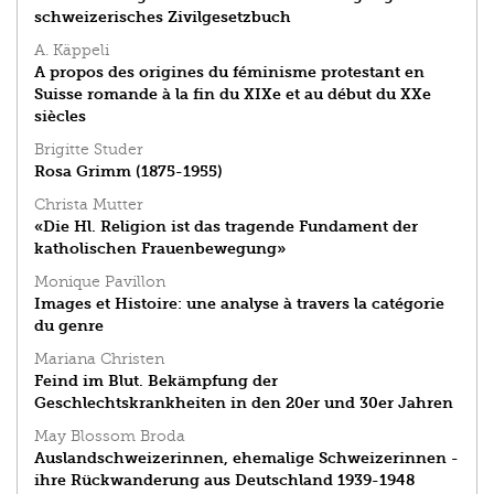
schweizerisches Zivilgesetzbuch
A. Käppeli
A propos des origines du féminisme protestant en
Suisse romande à la fin du XIXe et au début du XXe
siècles
Brigitte Studer
Rosa Grimm (1875-1955)
Christa Mutter
«Die Hl. Religion ist das tragende Fundament der
katholischen Frauenbewegung»
Monique Pavillon
Images et Histoire: une analyse à travers la catégorie
du genre
Mariana Christen
Feind im Blut. Bekämpfung der
Geschlechtskrankheiten in den 20er und 30er Jahren
May Blossom Broda
Auslandschweizerinnen, ehemalige Schweizerinnen -
ihre Rückwanderung aus Deutschland 1939-1948